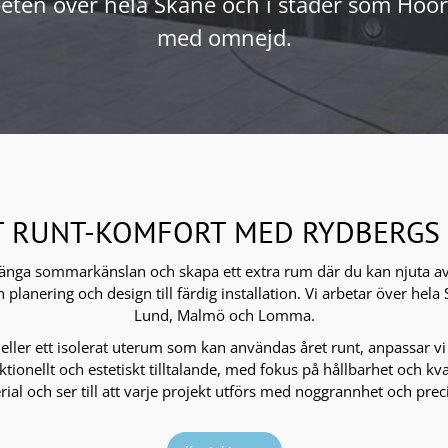
rbeten över hela Skåne och i städer som Hö
med omnejd.
T RUNT-KOMFORT MED RYDBERGS 
rlänga sommarkänslan och skapa ett extra rum där du kan njuta av
n planering och design till färdig installation. Vi arbetar över h
Lund, Malmö och Lomma.
ler ett isolerat uterum som kan användas året runt, anpassar vi 
ktionellt och estetiskt tilltalande, med fokus på hållbarhet och kva
ial och ser till att varje projekt utförs med noggrannhet och prec