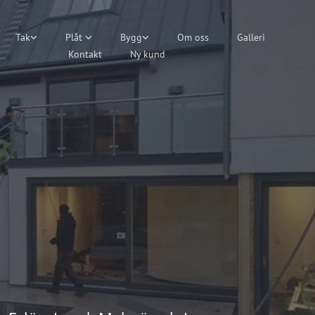
Tak
Plåt
Bygg
Om oss
Galleri
Kontakt
Ny kund
.