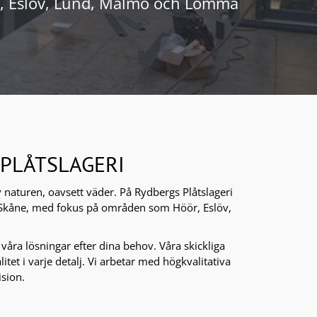
ör, Eslöv, Lund, Malmö och Lomma
PLÅTSLAGERI
 naturen, oavsett väder. På Rydbergs Plåtslageri
ela Skåne, med fokus på områden som Höör, Eslöv,
våra lösningar efter dina behov. Våra skickliga
litet i varje detalj. Vi arbetar med högkvalitativa
ision.