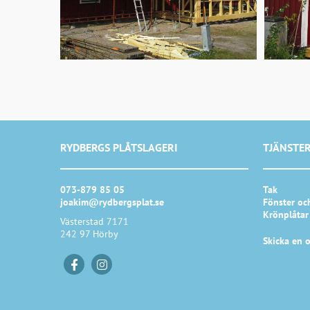
RYDBERGS PLÅTSLAGERI
TJÄNSTE
073-879 85 05
Tak
joakim@rydbergsplat.se
Fönster oc
Krönplåtar
Västerstad 7171
242 97 Hörby
Skicka en o