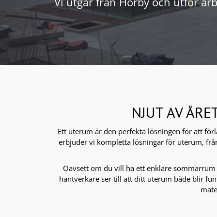
Vi utgår från Hörby och utför a
NJUT AV ÅRE
Ett uterum är den perfekta lösningen för att fö
erbjuder vi kompletta lösningar för uterum, frå
Oavsett om du vill ha ett enklare sommarrum el
hantverkare ser till att ditt uterum både blir fun
mater