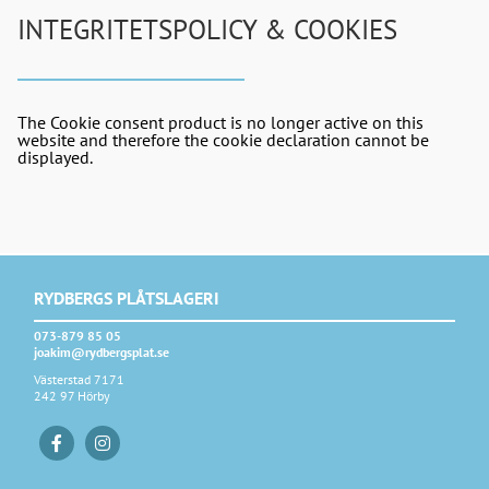
INTEGRITETSPOLICY & COOKIES
The Cookie consent product is no longer active on this
website and therefore the cookie declaration cannot be
displayed.
RYDBERGS PLÅTSLAGERI
073-879 85 05
joakim@rydbergsplat.se
Västerstad 7171
242 97 Hörby